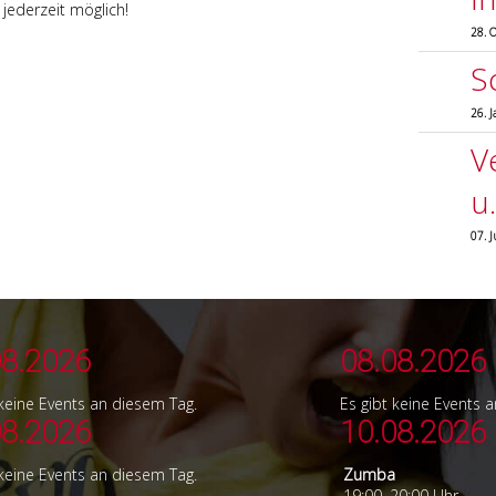
jederzeit möglich!
Crashkurs
28. 
S
26. 
V
u
07. 
08.2026
08.08.2026
 keine Events an diesem Tag.
Es gibt keine Events 
08.2026
10.08.2026
 keine Events an diesem Tag.
Zumba
19:00–20:00 Uhr