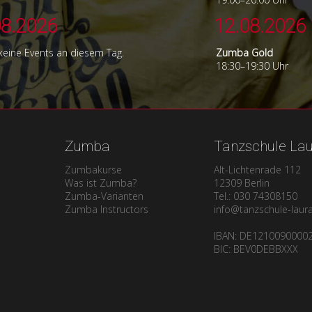
08.2026
12.08.2026
 keine Events an diesem Tag.
Zumba Gold
18:30–19:30 Uhr
Zumba
Tanzschule La
Zumbakurse
Alt-Lichtenrade 112
Was ist Zumba?
12309 Berlin
Zumba-Varianten
Tel.: 030 74308150
Zumba Instructors
info@tanzschule-laur
IBAN: DE1210090000
BIC: BEV0DEBBXXX