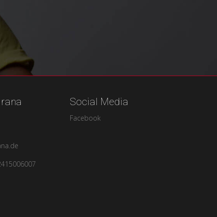
urana
Social Media
Facebook
ana.de
2415006007