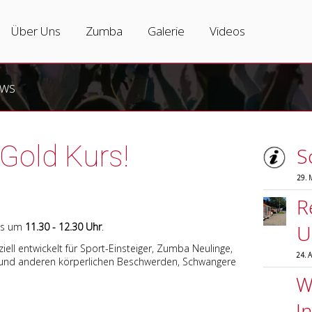
Tanzkurse
Über Uns
Zumba
Über Uns
Zumba
Galerie
Videos
Erwachsene
Tanzschule
Zumbakurse
ws
Jugendliche
Team
Was ist Zumba?
Hip-Hop
Partner
Zumba-Varianten
Gold Kurs!
S
Kinder
Vermietung
Zumba Instructors
29. 
Salsa
R
Zumba
gs um
11.30 - 12.30 Uhr
.
U
iell entwickelt für Sport-Einsteiger, Zumba Neulinge,
24. 
Hochzeitstanzkurs
 und anderen körperlichen Beschwerden, Schwangere
Wi
Privatunterricht
I