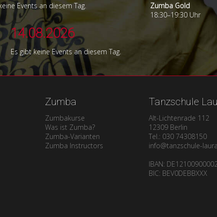
 keine Events an diesem Tag.
Zumba Gold
18:30–19:30 Uhr
14.08.2026
Es gibt keine Events an diesem Tag.
Zumba
Tanzschule La
Zumbakurse
Alt-Lichtenrade 112
Was ist Zumba?
12309 Berlin
Zumba-Varianten
Tel.: 030 74308150
Zumba Instructors
info@tanzschule-laur
IBAN: DE1210090000
BIC: BEV0DEBBXXX