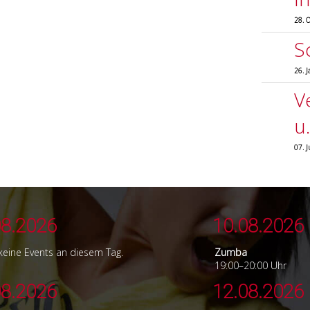
Crashkurs
28. 
S
26. 
V
u
07. 
08.2026
10.08.2026
 keine Events an diesem Tag.
Zumba
19:00–20:00 Uhr
08.2026
12.08.2026