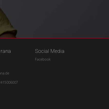
urana
Social Media
Facebook
ana.de
2415006007