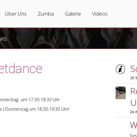
Tanzkurse
Über Uns
Zumba
Über Uns
Zumba
Galerie
Videos
Erwachsene
Tanzschule
Zumbakurse
ws
Jugendliche
Team
Was ist Zumba?
Hip-Hop
Partner
Zumba-Varianten
eetdance
S
Kinder
Vermietung
Zumba Instructors
29. 
Salsa
R
Zumba
Donnerstag um 17:30-18:30 Uhr
U
re ) Donnerstag um 18:30-19:30 Uhr!
24. 
Hochzeitstanzkurs
Wi
Privatunterricht
I