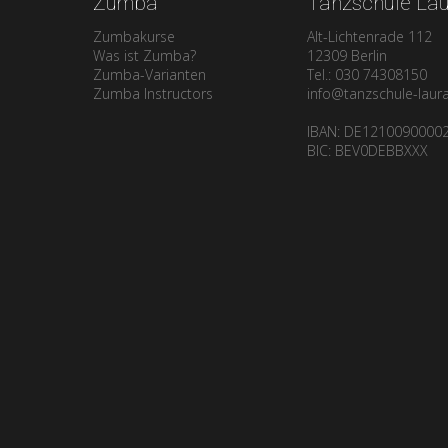
Zumba
Tanzschule La
Crashkurs
Zumbakurse
Alt-Lichtenrade 112
Was ist Zumba?
12309 Berlin
Zumba-Varianten
Tel.: 030 74308150
Zumba Instructors
info@tanzschule-laur
IBAN: DE1210090000
BIC: BEV0DEBBXXX